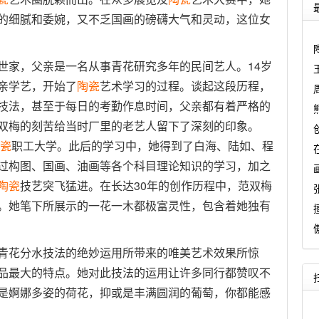
的细腻和委婉，又不乏国画的磅礴大气和灵动，这位女
世家，父亲是一名从事青花研究多年的民间艺人。14岁
亲学艺，开始了
陶瓷
艺术学习的过程。谈起这段历程，
技法，甚至于每日的考勤作息时间，父亲都有着严格的
双梅的刻苦给当时厂里的老艺人留下了深刻的印象。
瓷
职工大学。此后的学习中，她得到了白海、陆如、程
过构图、国画、油画等各个科目理论知识的学习，加之
陶瓷
技艺突飞猛进。在长达30年的创作历程中，范双梅
。她笔下所展示的一花一木都极富灵性，包含着她独有
青花分水技法的绝妙运用所带来的唯美艺术效果所惊
品最大的特点。她对此技法的运用让许多同行都赞叹不
是婀娜多姿的荷花，抑或是丰满圆润的葡萄，你都能感