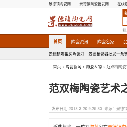
景德镇陶瓷网
景德镇陶瓷批发网
在线
批
首页
陶瓷
资讯
陶瓷
名家
景德镇哪里买陶瓷好
景德镇瓷器批发一条
首页
>
陶瓷新闻
>
陶瓷人物
> 范双梅陶瓷
范双梅陶瓷艺术之
发布日期:
2013-3-20 9:25:30
来源：景德
近些年来，一位女
陶艺
家在
景德镇
陶