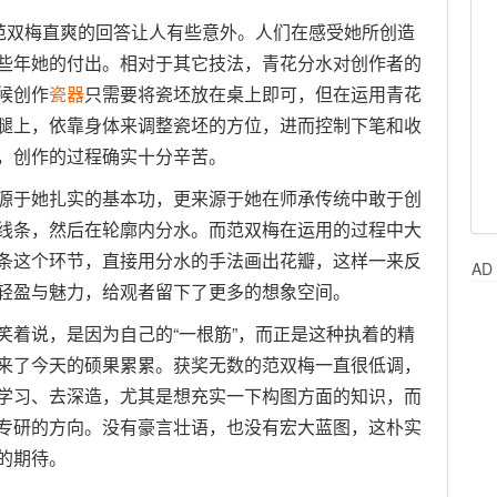
，范双梅直爽的回答让人有些意外。人们在感受她所创造
些年她的付出。相对于其它技法，青花分水对创作者的
候创作
瓷器
只需要将瓷坯放在桌上即可，但在运用青花
腿上，依靠身体来调整瓷坯的方位，进而控制下笔和收
，创作的过程确实十分辛苦。
源于她扎实的基本功，更来源于她在师承传统中敢于创
线条，然后在轮廓内分水。而范双梅在运用的过程中大
条这个环节，直接用分水的手法画出花瓣，这样一来反
AD
轻盈与魅力，给观者留下了更多的想象空间。
笑着说，是因为自己的“一根筋”，而正是这种执着的精
来了今天的硕果累累。获奖无数的范双梅一直很低调，
学习、去深造，尤其是想充实一下构图方面的知识，而
专研的方向。没有豪言壮语，也没有宏大蓝图，这朴实
的期待。