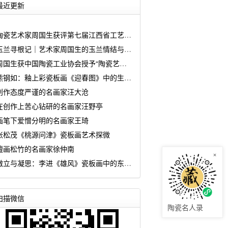
最近更新
陶瓷艺术家周国生获评第七届江西省工艺美术大师
玉兰寻根记｜艺术家周国生的玉兰情结与匠心坚守
周国生获中国陶瓷工业协会授予“陶瓷艺术大师传承创新工作室”
熊钢如：釉上彩瓷板画《迎春图》中的生命诗学
创作态度严谨的名画家汪大沧
在创作上苦心钻研的名画家汪野亭
画笔下爱憎分明的名画家王琦
张松茂《桃源问津》瓷板画艺术探微
擅画松竹的名画家徐仲南
×
傲立与凝思：李进《雄风》瓷板画中的东方哲思
扫描微信
陶瓷名人录