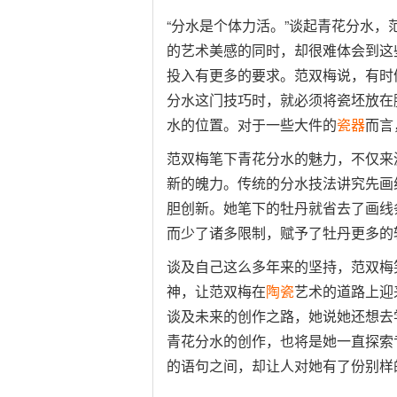
“分水是个体力活。”谈起青花分水
的艺术美感的同时，却很难体会到这
投入有更多的要求。范双梅说，有时
分水这门技巧时，就必须将瓷坯放在
水的位置。对于一些大件的
瓷器
而言
范双梅笔下青花分水的魅力，不仅来
新的魄力。传统的分水技法讲究先画
胆创新。她笔下的牡丹就省去了画线
而少了诸多限制，赋予了牡丹更多的
谈及自己这么多年来的坚持，范双梅
神，让范双梅在
陶瓷
艺术的道路上迎
谈及未来的创作之路，她说她还想去
青花分水的创作，也将是她一直探索
的语句之间，却让人对她有了份别样