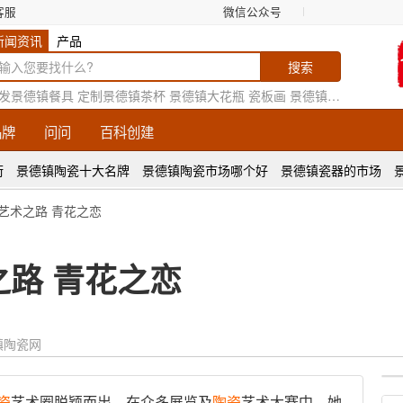
客服
微信公众号
新闻资讯
产品
发景德镇餐具
定制景德镇茶杯
景德镇大花瓶
瓷板画
景德镇花瓶厂家
品牌
问问
百科创建
街
景德镇陶瓷十大名牌
景德镇陶瓷市场哪个好
景德镇瓷器的市场
艺术之路 青花之恋
路 青花之恋
镇陶瓷网
瓷
艺术圈脱颖而出。在众多展览及
陶瓷
艺术大赛中，她