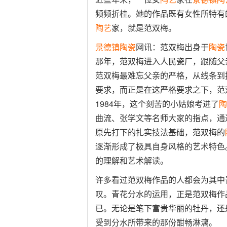
频频折桂。她的作品既有女性所特有
陶艺
家，就是范双梅。
景德镇
陶瓷
网讯：范双梅出身于
陶瓷
那年，范双梅进入人民瓷厂，跟随父
范双梅最难忘父亲的严格，从线条到
要求，而正是在这严格要求之下，范
1984年，这个刻苦的小姑娘考进了
陶
曲流、张学文等名师大家的指点，通
原先打下的扎实技法基础，范双梅的
逐渐形成了极具自身风格的艺术特色
的理解和艺术解读。
许多看过范双梅作品的人都会为其中
叹。青花分水的运用，正是范双梅作
已。无论是笔下富贵华丽的牡丹，还
受到分水所带来的那份酣畅淋漓。