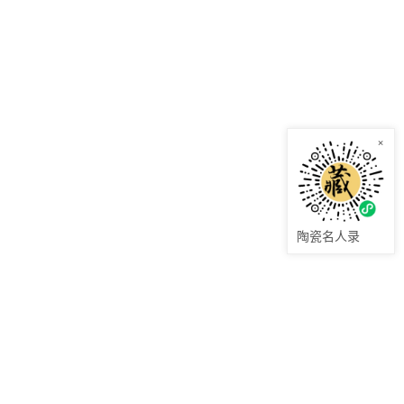
×
陶瓷名人录