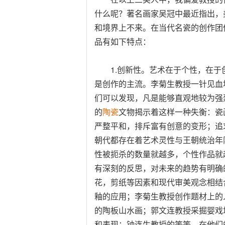
什么呢？著名画家吴冠中最近指出，
和境界上不来。在当代名瓷的创作团
品有如下特点：
1.创新性。艺术在于个性，在于
是创作的主流。李菊生教授一针见血
们可以发现，凡是能够直观地较为强
的
陶瓷
文物揭示着这样一种失衡：瓷
严整平和，排斥富有创意的变形；追
朝代都存在着艺术灵性与王朝统治年
性被扼杀的数量就越多，个性作品就
有深刻的反思，对未来的趋势有明确
花，剪纸等因素和现代审美观念相结
釉的应用；李菊生教授创作题材上的
的陶板山水画；郭文连教授采掘婴戏
和表现；钟连生教授的等等，在他们