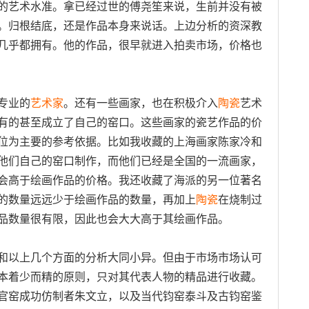
的艺术水准。拿已经过世的傅尧笙来说，生前并没有被
。归根结底，还是作品本身来说话。上边分析的资深教
几乎都拥有。他的作品，很早就进入拍卖市场，价格也
专业的
艺术家
。还有一些画家，也在积极介入
陶瓷
艺术
有的甚至成立了自己的窑口。这些画家的瓷艺作品的价
位为主要的参考依据。比如我收藏的上海画家陈家冷和
他们自己的窑口制作，而他们已经是全国的一流画家，
会高于绘画作品的价格。我还收藏了海派的另一位著名
的数量远远少于绘画作品的数量，再加上
陶瓷
在烧制过
品数量很有限，因此也会大大高于其绘画作品。
以上几个方面的分析大同小异。但由于市场市场认可
本着少而精的原则，只对其代表人物的精品进行收藏。
官窑成功仿制者朱文立，以及当代钧窑泰斗及古钧窑鉴