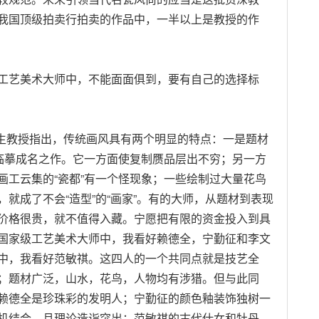
我国顶级拍卖行拍卖的作品中，一半以上是教授的作
艺美术大师中，不能面面俱到，要有自己的选择标
生教授指出，传统画风具有两个明显的特点：一是题材
量临摹成名之作。它一方面使复制赝品层出不穷；另一方
画工云集的“瓷都”有一个怪现象；一些绘制过大量花鸟
就成了不会“造型”的“画家”。有的大师，从题材到表现
价格很贵，就不值得入藏。宁愿把有限的资金投入到具
国家级工艺美术大师中，我看好赖德全，宁勤征和李文
中，我看好范敏祺。这四人的一个共同点就是技艺全
；题材广泛，山水，花鸟，人物均有涉猎。但与此同
赖德全是珍珠彩的发明人；宁勤征的颜色釉装饰独树一
机结合，且理论造诣突出；范敏祺的古代仕女和牡丹，