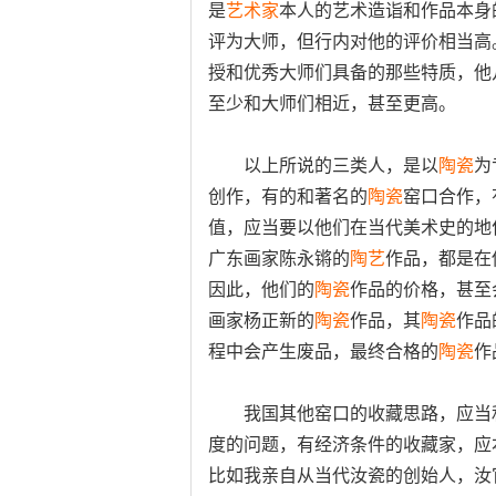
是
艺术家
本人的艺术造诣和作品本身
评为大师，但行内对他的评价相当高
授和优秀大师们具备的那些特质，他
至少和大师们相近，甚至更高。
以上所说的三类人，是以
陶瓷
为
创作，有的和著名的
陶瓷
窑口合作，
值，应当要以他们在当代美术史的地
广东画家陈永锵的
陶艺
作品，都是在
因此，他们的
陶瓷
作品的价格，甚至
画家杨正新的
陶瓷
作品，其
陶瓷
作品
程中会产生废品，最终合格的
陶瓷
作
我国其他窑口的收藏思路，应当和
度的问题，有经济条件的收藏家，应
比如我亲自从当代汝瓷的创始人，汝