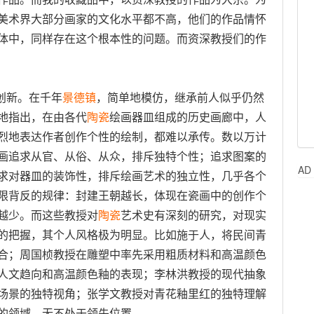
美术界大部分画家的文化水平都不高，他们的作品情怀
体中，同样存在这个根本性的问题。而资深教授们的作
创新。在千年
景德镇
，简单地模仿，继承前人似乎仍然
地指出，在由各代
陶瓷
绘画器皿组成的历史画廊中，人
烈地表达作者创作个性的绘制，都难以承传。数以万计
画追求从官、从俗、从众，排斥独特个性；追求图案的
AD
求对器皿的装饰性，排斥绘画艺术的独立性，几乎各个
限背反的规律：封建王朝越长，体现在瓷画中的创作个
越少。而这些教授对
陶瓷
艺术史有深刻的研究，对现实
的把握，其个人风格极为明显。比如施于人，将民间青
合；周国桢教授在雕塑中率先采用粗质材料和高温颜色
人文趋向和高温颜色釉的表现；李林洪教授的现代抽象
场景的独特视角；张学文教授对青花釉里红的独特理解
的领域，无不处于领先位置。