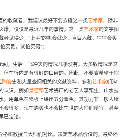
道的收藏者，我建议最好不要去碰这一类
艺术家
，除非
火爆，仅仅是最近几年的事情。这一类
艺术家
的文字图
藏者见得少，“上手”的机会就少，盲目入藏，往往会买
怕买贵，就怕买假”；
无闻，生后一飞冲天的情况几乎没有。大多数情况是这
，但在行内是有很好的口碑的。因此，不要寄希望于挖
代
陶瓷
史和大量查阅相关的文献资料，多和
艺术家
们沟
的认识。例如
景德镇
艺术瓷厂的老艺人李镇生，山水技
水，用单色在瓷板上绘出五分墨色，其功力非一般人所
不会很多，现在购买也不会比在世的大师们便宜，甚至
早已定论。
价格和教授与大师们对比。决定艺术品价值的，最终还