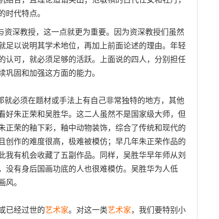
的时代特点。
与资深教授，这一点就更为重要。因为资深教授们虽然
就足以说明其学术地位，再加上前面论述的理由。年轻
的认可，就必须足够的活跃。上面说的四人，分别担任
续巩固和加强这方面的能力。
那就必须在题材或手法上有自己非常独特的地方，其他
看好朱正荣和吴胜华。这二人虽然不是国家级大师，但
朱正荣的釉下彩，釉中动物装饰，综合了传统和现代的
且创作的难度很高，极难被模仿；早几年朱正荣作品的
此我有机会收藏了五副作品。同样，吴胜华早年师从刘
，没有身后国画功底的人也很难模仿。吴胜华为人低
画风。
或已经过世的
艺术家
。对这一类
艺术家
，我们要特别小