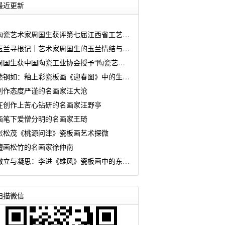
最近更新
陶瓷艺术家周国生获评第七届江西省工艺美术大师
玉兰寻根记｜艺术家周国生的玉兰情结与匠心坚守
周国生获中国陶瓷工业协会授予“陶瓷艺术大师传承创新工作室”
熊钢如：釉上彩瓷板画《迎春图》中的生命诗学
创作态度严谨的名画家汪大沧
在创作上苦心钻研的名画家汪野亭
画笔下爱憎分明的名画家王琦
张松茂《桃源问津》瓷板画艺术探微
擅画松竹的名画家徐仲南
傲立与凝思：李进《雄风》瓷板画中的东方哲思
扫描微信