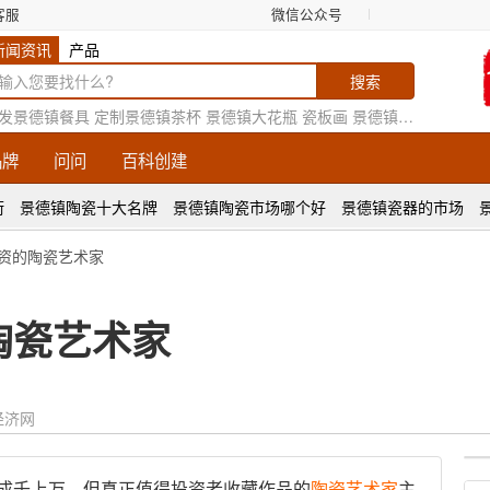
客服
微信公众号
新闻资讯
产品
发景德镇餐具
定制景德镇茶杯
景德镇大花瓶
瓷板画
景德镇花瓶厂家
品牌
问问
百科创建
街
景德镇陶瓷十大名牌
景德镇陶瓷市场哪个好
景德镇瓷器的市场
投资的陶瓷艺术家
陶瓷艺术家
经济网
成千上万。但真正值得投资者收藏作品的
陶瓷
艺术家
主