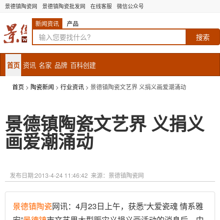
景德镇陶瓷网
景德镇陶瓷批发网
在线客服
微信公众号
新闻资讯
产品
首页
资讯
名家
品牌
百科创建
首页
>
陶瓷新闻
>
行业资讯
> 景德镇陶瓷文艺界 义捐义画爱潮涌动
景德镇陶瓷文艺界 义捐义
画爱潮涌动
发布日期:
2013-4-24 11:46:42
来源：景德镇陶瓷网
景德镇
陶瓷
网讯：4月23日上午，获悉“大爱瓷魂 情系雅
安”
景德镇
市文艺界大型赈灾义捐义画活动的消息后，中