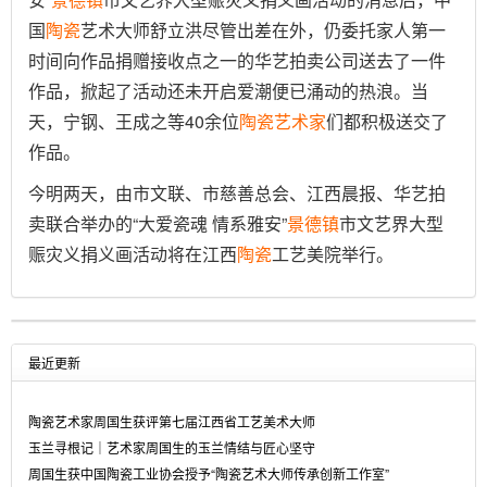
国
陶瓷
艺术大师舒立洪尽管出差在外，仍委托家人第一
时间向作品捐赠接收点之一的华艺拍卖公司送去了一件
作品，掀起了活动还未开启爱潮便已涌动的热浪。当
天，宁钢、王成之等40余位
陶瓷
艺术家
们都积极送交了
作品。
今明两天，由市文联、市慈善总会、江西晨报、华艺拍
卖联合举办的“大爱瓷魂 情系雅安”
景德镇
市文艺界大型
赈灾义捐义画活动将在江西
陶瓷
工艺美院举行。
最近更新
陶瓷艺术家周国生获评第七届江西省工艺美术大师
玉兰寻根记｜艺术家周国生的玉兰情结与匠心坚守
周国生获中国陶瓷工业协会授予“陶瓷艺术大师传承创新工作室”