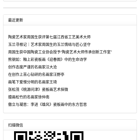
最近更新
陶瓷艺术家周国生获评第七届江西省工艺美术大师
玉兰寻根记｜艺术家周国生的玉兰情结与匠心坚守
周国生获中国陶瓷工业协会授予“陶瓷艺术大师传承创新工作室”
熊钢如：釉上彩瓷板画《迎春图》中的生命诗学
创作态度严谨的名画家汪大沧
在创作上苦心钻研的名画家汪野亭
画笔下爱憎分明的名画家王琦
张松茂《桃源问津》瓷板画艺术探微
擅画松竹的名画家徐仲南
傲立与凝思：李进《雄风》瓷板画中的东方哲思
扫描微信