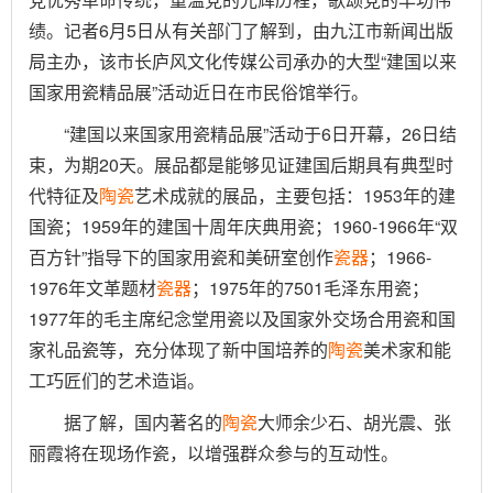
绩。记者6月5日从有关部门了解到，由九江市新闻出版
局主办，该市长庐风文化传媒公司承办的大型“建国以来
国家用瓷精品展”活动近日在市民俗馆举行。
“建国以来国家用瓷精品展”活动于6日开幕，26日结
束，为期20天。展品都是能够见证建国后期具有典型时
代特征及
陶瓷
艺术成就的展品，主要包括：1953年的建
国瓷；1959年的建国十周年庆典用瓷；1960-1966年“双
百方针”指导下的国家用瓷和美研室创作
瓷器
；1966-
1976年文革题材
瓷器
；1975年的7501毛泽东用瓷；
1977年的毛主席纪念堂用瓷以及国家外交场合用瓷和国
家礼品瓷等，充分体现了新中国培养的
陶瓷
美术家和能
工巧匠们的艺术造诣。
据了解，国内著名的
陶瓷
大师余少石、胡光震、张
丽霞将在现场作瓷，以增强群众参与的互动性。