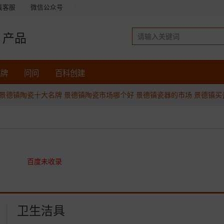
线客服
微信公众号
产品
品牌
问问
百科创建
景德镇陶瓷十大名牌
景德镇陶瓷市场哪个好
景德镇瓷器的市场
景德镇买
百度未收录
卫生洁具