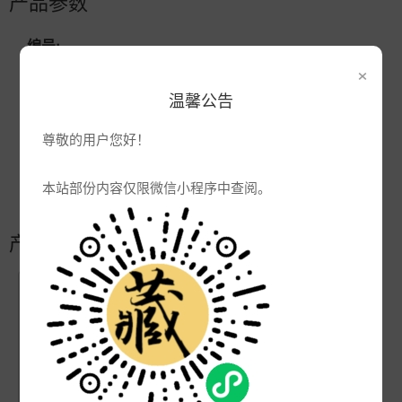
产品参数
编号:
×
品牌:
瓷博陶瓷
温馨公告
产地:
景德镇
次数:
6240
尊敬的用户您好！
厂商:
景德镇大瓷汇瓷业有限公司
本站部份内容仅限微信小程序中查阅。
更新:
2021-10-18 15:13:19
产品简介