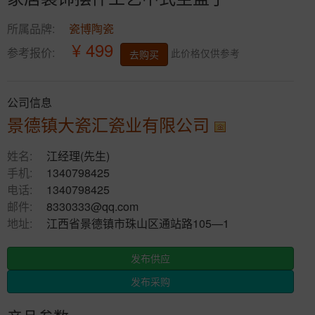
所属品牌:
瓷博陶瓷
¥ 499
参考报价:
此价格仅供参考
去购买
公司信息
景德镇大瓷汇瓷业有限公司
姓名:
江经理(先生)
手机:
1340798425
电话:
1340798425
邮件:
8330333@qq.com
地址:
江西省景德镇市珠山区通站路105—1
发布供应
发布采购