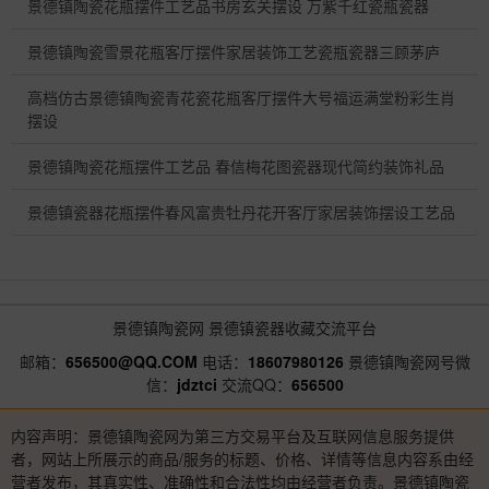
景德镇陶瓷花瓶摆件工艺品书房玄关摆设 万紫千红瓷瓶瓷器
景德镇陶瓷雪景花瓶客厅摆件家居装饰工艺瓷瓶瓷器三顾茅庐
高档仿古景德镇陶瓷青花瓷花瓶客厅摆件大号福运满堂粉彩生肖
摆设
景德镇陶瓷花瓶摆件工艺品 春信梅花图瓷器现代简约装饰礼品
景德镇瓷器花瓶摆件春风富贵牡丹花开客厅家居装饰摆设工艺品
景德镇陶瓷网
景德镇瓷器收藏交流平台
邮箱：
656500@QQ.COM
电话：
18607980126
景德镇陶瓷网号微
信：
jdztci
交流QQ：
656500
内容声明：景德镇陶瓷网为第三方交易平台及互联网信息服务提供
者，网站上所展示的商品/服务的标题、价格、详情等信息内容系由经
营者发布，其真实性、准确性和合法性均由经营者负责。景德镇陶瓷