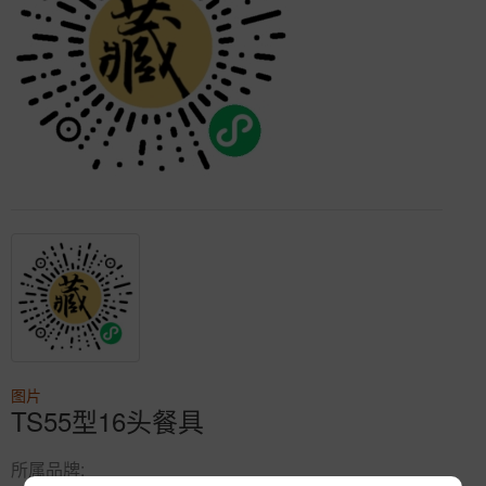
图片
TS55型16头餐具
所属品牌: