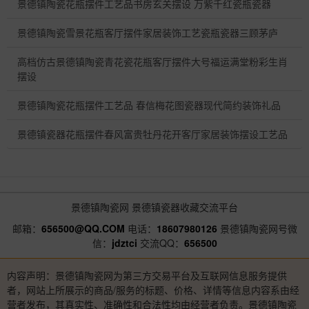
景德镇陶瓷花瓶摆件工艺品书房玄关摆设 万紫千红瓷瓶瓷器
景德镇陶瓷雪景花瓶客厅摆件家居装饰工艺瓷瓶瓷器三顾茅庐
高档仿古景德镇陶瓷青花瓷花瓶客厅摆件大号福运满堂粉彩生肖
摆设
景德镇陶瓷花瓶摆件工艺品 春信梅花图瓷器现代简约装饰礼品
景德镇瓷器花瓶摆件春风富贵牡丹花开客厅家居装饰摆设工艺品
景德镇陶瓷网
景德镇瓷器收藏交流平台
邮箱：
656500@QQ.COM
电话：
18607980126
景德镇陶瓷网号微
信：
jdztci
交流QQ：
656500
内容声明：景德镇陶瓷网为第三方交易平台及互联网信息服务提供
者，网站上所展示的商品/服务的标题、价格、详情等信息内容系由经
营者发布，其真实性、准确性和合法性均由经营者负责。景德镇陶瓷