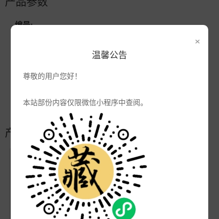
产品参数
编号:
×
品牌:
瓷博陶瓷
温馨公告
产地:
景德镇
次数:
7907
尊敬的用户您好！
厂商:
景德镇大瓷汇瓷业有限公司
本站部份内容仅限微信小程序中查阅。
更新:
2021-10-18 15:13:19
产品简介