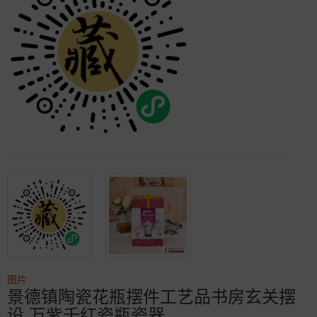
图片
景德镇陶瓷花瓶摆件工艺品书房玄关摆
设 万紫千红瓷瓶瓷器