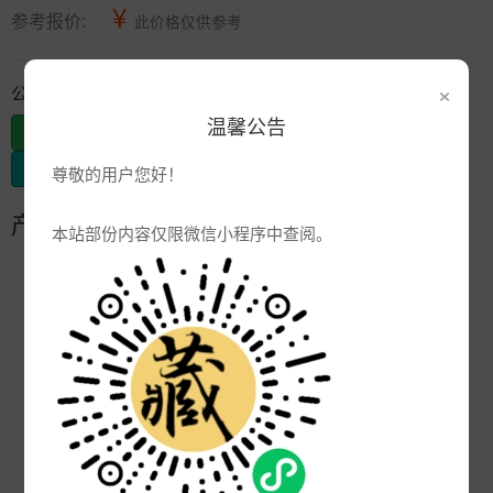
¥
参考报价:
此价格仅供参考
×
公司信息
温馨公告
发布供应
发布采购
尊敬的用户您好！
产品参数
本站部份内容仅限微信小程序中查阅。
编号:
CJ-FH-LX-N
品牌:
产地:
ＣＨＩＮＡ
次数:
5040
厂商:
灿琅瓷艺
更新:
2009-08-09 10:19:44