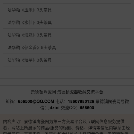
法华釉《玉米》3头茶具
法华釉《水仙》3头茶具
法华釉《海豚》3头茶具
法华釉《郁金香》5头茶具
法华釉《海芋》3头茶具
景德镇陶瓷网
景德镇瓷器收藏交流平台
邮箱：
656500@QQ.COM
电话：
18607980126
景德镇陶瓷网号微
信：
jdztci
交流QQ：
656500
内容声明：景德镇陶瓷网为第三方交易平台及互联网信息服务提供
者，网站上所展示的商品/服务的标题、价格、详情等信息内容系由经
营者发布，其真实性、准确性和合法性均由经营者负责。景德镇陶瓷