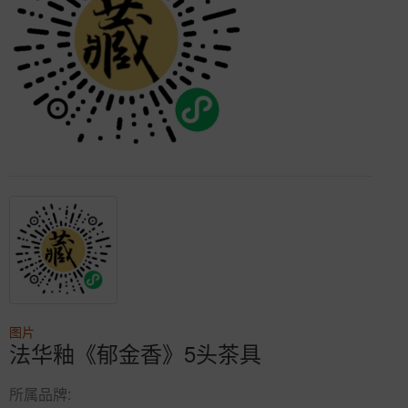
图片
法华釉《郁金香》5头茶具
所属品牌: